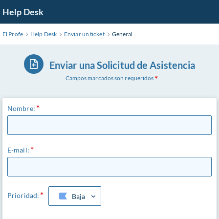
Ir
Help Desk
al
contenido
El Profe
Help Desk
Enviar un ticket
General
principal
Enviar una Solicitud de Asistencia
Campos marcados son requeridos
Nombre:
E-mail:
Prioridad:
Baja